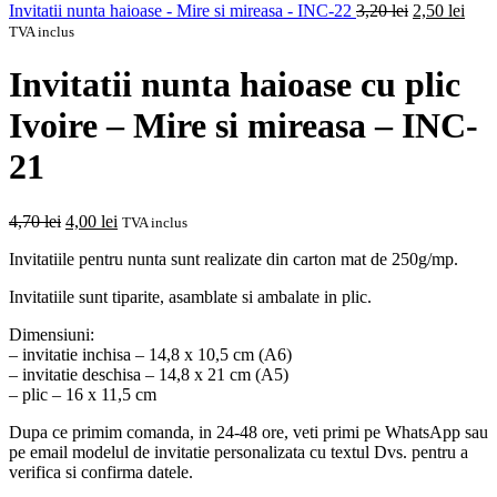
3,20 lei.
Prețul
Preț
Invitatii nunta haioase - Mire si mireasa - INC-22
3,20
lei
2,50
lei
inițial
cure
TVA inclus
a
este:
fost:
2,50 
Invitatii nunta haioase cu plic
3,20 lei.
Ivoire – Mire si mireasa – INC-
21
Prețul
Prețul
4,70
lei
4,00
lei
TVA inclus
inițial
curent
Invitatiile pentru nunta sunt realizate din carton mat de 250g/mp.
a
este:
fost:
4,00 lei.
Invitatiile sunt tiparite, asamblate si ambalate in plic.
4,70 lei.
Dimensiuni:
– invitatie inchisa – 14,8 x 10,5 cm (A6)
– invitatie deschisa – 14,8 x 21 cm (A5)
– plic – 16 x 11,5 cm
Dupa ce primim comanda, in 24-48 ore, veti primi pe WhatsApp sau
pe email modelul de invitatie personalizata cu textul Dvs. pentru a
verifica si confirma datele.