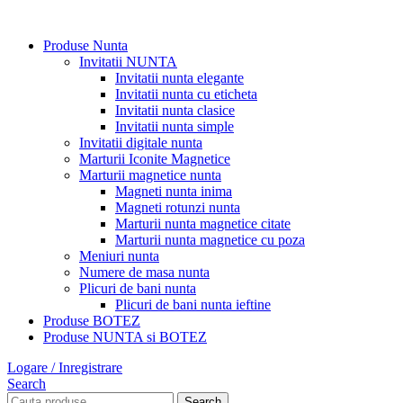
Produse Nunta
Invitatii NUNTA
Invitatii nunta elegante
Invitatii nunta cu eticheta
Invitatii nunta clasice
Invitatii nunta simple
Invitatii digitale nunta
Marturii Iconite Magnetice
Marturii magnetice nunta
Magneti nunta inima
Magneti rotunzi nunta
Marturii nunta magnetice citate
Marturii nunta magnetice cu poza
Meniuri nunta
Numere de masa nunta
Plicuri de bani nunta
Plicuri de bani nunta ieftine
Produse BOTEZ
Produse NUNTA si BOTEZ
Logare / Inregistrare
Search
Search