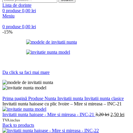
Lista de dorinte
0
produse
0,00
lei
Meniu
0
produse
0,00
lei
-15%
Da click sa faci mai mare
Prima pagină
Produse Nunta
Invitatii nunta
Invitatii nunta clasice
Invitatii nunta haioase cu plic Ivoire – Mire si mireasa – INC-21
Prețul
Preț
Invitatii nunta haioase - Mire si mireasa - INC-21
3,20
lei
2,50
lei
inițial
cure
TVA inclus
a
este:
Back to products
fost:
2,50 