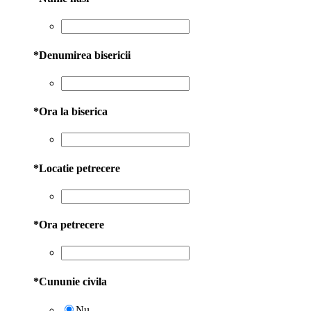
*
Denumirea bisericii
*
Ora la biserica
*
Locatie petrecere
*
Ora petrecere
*
Cununie civila
Nu