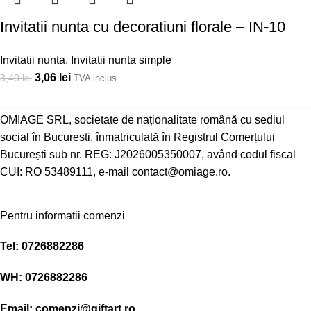
Invitatii nunta cu decoratiuni florale – IN-10
Invitatii nunta
,
Invitatii nunta simple
3,06
lei
3,40
lei
TVA inclus
OMIAGE SRL, societate de naționalitate română cu sediul
social în Bucuresti, înmatriculată în Registrul Comerțului
București sub nr. REG: J2026005350007, având codul fiscal
CUI: RO 53489111, e-mail contact@omiage.ro.
Pentru informatii comenzi
Tel:
0726882286
WH:
0726882286
Email:
comenzi@giftart.ro