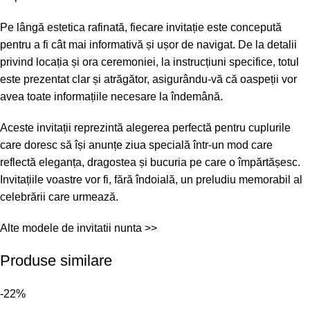
Pe lângă estetica rafinată, fiecare invitație este concepută
pentru a fi cât mai informativă și ușor de navigat. De la detalii
privind locația și ora ceremoniei, la instrucțiuni specifice, totul
este prezentat clar și atrăgător, asigurându-vă că oaspeții vor
avea toate informațiile necesare la îndemână.
Aceste invitații reprezintă alegerea perfectă pentru cuplurile
care doresc să își anunțe ziua specială într-un mod care
reflectă eleganța, dragostea și bucuria pe care o împărtășesc.
Invitațiile voastre vor fi, fără îndoială, un preludiu memorabil al
celebrării care urmează.
Alte modele de
invitatii nunta >>
Produse similare
-22%