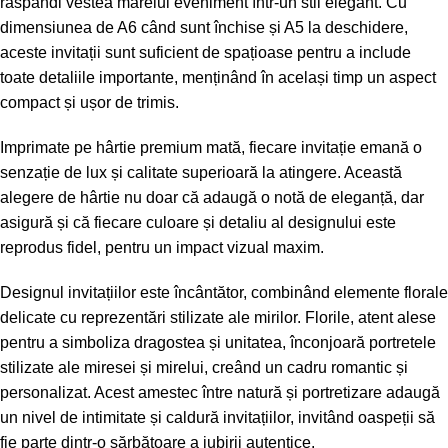
răspândi vestea marelui eveniment într-un stil elegant. Cu
dimensiunea de A6 când sunt închise și A5 la deschidere,
aceste invitații sunt suficient de spațioase pentru a include
toate detaliile importante, menținând în același timp un aspect
compact și ușor de trimis.
Imprimate pe hârtie premium mată, fiecare invitație emană o
senzație de lux și calitate superioară la atingere. Această
alegere de hârtie nu doar că adaugă o notă de eleganță, dar
asigură și că fiecare culoare și detaliu al designului este
reprodus fidel, pentru un impact vizual maxim.
Designul invitațiilor este încântător, combinând elemente florale
delicate cu reprezentări stilizate ale mirilor. Florile, atent alese
pentru a simboliza dragostea și unitatea, înconjoară portretele
stilizate ale miresei și mirelui, creând un cadru romantic și
personalizat. Acest amestec între natură și portretizare adaugă
un nivel de intimitate și caldură invitațiilor, invitând oaspeții să
fie parte dintr-o sărbătoare a iubirii autentice.