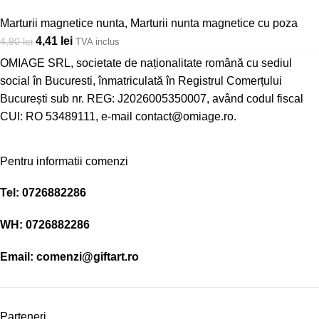
Marturii magnetice nunta
,
Marturii nunta magnetice cu poza
4,41
lei
4,90
lei
TVA inclus
OMIAGE SRL, societate de naționalitate română cu sediul
social în Bucuresti, înmatriculată în Registrul Comerțului
București sub nr. REG: J2026005350007, având codul fiscal
CUI: RO 53489111, e-mail contact@omiage.ro.
Pentru informatii comenzi
Tel:
0726882286
WH:
0726882286
Email:
comenzi@giftart.ro
Parteneri