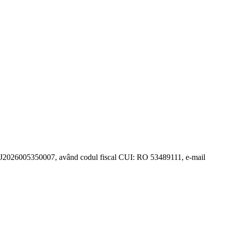
G: J2026005350007, având codul fiscal CUI: RO 53489111, e-mail