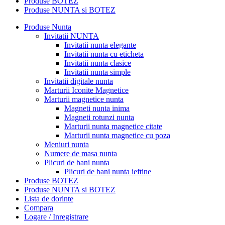
Produse BOTEZ
Produse NUNTA si BOTEZ
Produse Nunta
Invitatii NUNTA
Invitatii nunta elegante
Invitatii nunta cu eticheta
Invitatii nunta clasice
Invitatii nunta simple
Invitatii digitale nunta
Marturii Iconite Magnetice
Marturii magnetice nunta
Magneti nunta inima
Magneti rotunzi nunta
Marturii nunta magnetice citate
Marturii nunta magnetice cu poza
Meniuri nunta
Numere de masa nunta
Plicuri de bani nunta
Plicuri de bani nunta ieftine
Produse BOTEZ
Produse NUNTA si BOTEZ
Lista de dorinte
Compara
Logare / Inregistrare