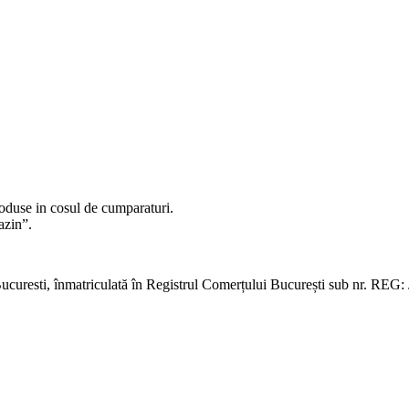
produse in cosul de cumparaturi.
azin”.
Bucuresti, înmatriculată în Registrul Comerțului București sub nr. RE