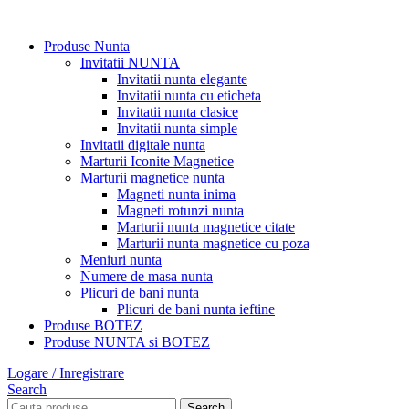
Produse Nunta
Invitatii NUNTA
Invitatii nunta elegante
Invitatii nunta cu eticheta
Invitatii nunta clasice
Invitatii nunta simple
Invitatii digitale nunta
Marturii Iconite Magnetice
Marturii magnetice nunta
Magneti nunta inima
Magneti rotunzi nunta
Marturii nunta magnetice citate
Marturii nunta magnetice cu poza
Meniuri nunta
Numere de masa nunta
Plicuri de bani nunta
Plicuri de bani nunta ieftine
Produse BOTEZ
Produse NUNTA si BOTEZ
Logare / Inregistrare
Search
Search