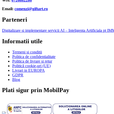
WH:
0726882286
Email:
comenzi@giftart.ro
Parteneri
Digitalizare si implementare servicii AI – Inteligenta Artificiala pt IM
Informatii utile
Termeni si conditii
Politica de confidentialitate
Politica de livrare si retur
Politică cookie-uri (UE)
Livrari in EUROPA
GDPR
Blog
Plati sigur prin MobilPay