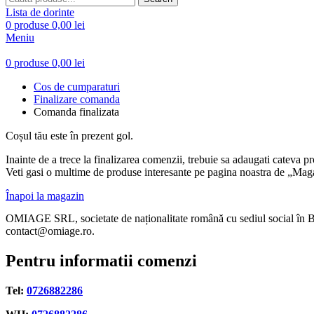
Lista de dorinte
0
produse
0,00
lei
Meniu
0
produse
0,00
lei
Cos de cumparaturi
Finalizare comanda
Comanda finalizata
Coșul tău este în prezent gol.
Inainte de a trece la finalizarea comenzii, trebuie sa adaugati cateva 
Veti gasi o multime de produse interesante pe pagina noastra de „Mag
Înapoi la magazin
OMIAGE SRL, societate de naționalitate română cu sediul social în 
contact@omiage.ro.
Pentru informatii comenzi
Tel:
0726882286