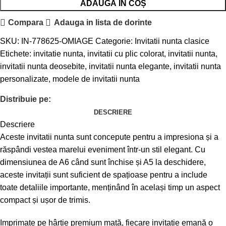
ADAUGĂ ÎN COȘ
Compara
Adauga in lista de dorinte
SKU:
IN-778625-OMIAGE
Categorie:
Invitatii nunta clasice
Etichete:
invitatie nunta
,
invitatii cu plic colorat
,
invitatii nunta
,
invitatii nunta deosebite
,
invitatii nunta elegante
,
invitatii nunta
personalizate
,
modele de invitatii nunta
Distribuie pe:
DESCRIERE
Descriere
Aceste invitatii nunta sunt concepute pentru a impresiona și a
răspândi vestea marelui eveniment într-un stil elegant. Cu
dimensiunea de A6 când sunt închise și A5 la deschidere,
aceste invitații sunt suficient de spațioase pentru a include
toate detaliile importante, menținând în același timp un aspect
compact și ușor de trimis.
Imprimate pe hârtie premium mată, fiecare invitație emană o