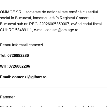
OMIAGE SRL, societate de naționalitate română cu sediul
social în Bucuresti, înmatriculată în Registrul Comerțului
București sub nr. REG: J2026005350007, având codul fiscal
CUI: RO 53489111, e-mail contact@omiage.ro.
Pentru informatii comenzi
Tel:
0726882286
WH:
0726882286
Email:
comenzi@giftart.ro
Parteneri