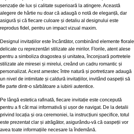
senzație de lux și calitate superioară la atingere. Această
alegere de hârtie nu doar că adaugă o notă de eleganță, dar
asigură și că fiecare culoare și detaliu al designului este
reprodus fidel, pentru un impact vizual maxim.
Designul invitațiilor este încântător, combinând elemente florale
delicate cu reprezentări stilizate ale mirilor. Florile, atent alese
pentru a simboliza dragostea și unitatea, înconjoară portretele
stilizate ale miresei și mirelui, creând un cadru romantic și
personalizat. Acest amestec între natură și portretizare adaugă
un nivel de intimitate și caldură invitațiilor, invitând oaspeții să
fie parte dintr-o sărbătoare a iubirii autentice.
Pe lângă estetica rafinată, fiecare invitație este concepută
pentru a fi cât mai informativă și ușor de navigat. De la detalii
privind locația și ora ceremoniei, la instrucțiuni specifice, totul
este prezentat clar și atrăgător, asigurându-vă că oaspeții vor
avea toate informațiile necesare la îndemână.