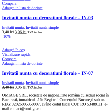
Compara
Adauga in lista de dorinte
Invitatii nunta cu decoratiuni florale – IN-03
Invitatii nunta
,
Invitatii nunta simple
Prețul
Prețul
3,40
lei
3,06
lei
TVA inclus
inițial
curent
-10%
a
este:
fost:
3,06 lei.
3,40 lei.
Adaugă în coș
Vizualizare rapida
Compara
Adauga in lista de dorinte
Invitatii nunta cu decoratiuni florale – IN-07
Invitatii nunta
,
Invitatii nunta simple
Prețul
Prețul
3,40
lei
3,06
lei
TVA inclus
inițial
curent
OMIAGE SRL, societate de naționalitate română cu sediul social în
a
este:
Bucuresti, înmatriculată în Registrul Comerțului București sub nr.
fost:
3,06 lei.
REG: J2026005350007, având codul fiscal CUI: RO 53489111, e-
3,40 lei.
mail contact@omiage.ro.