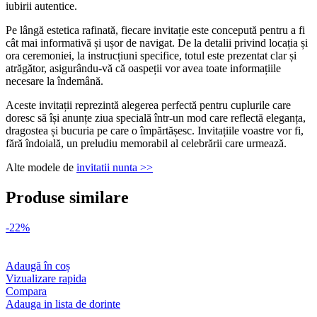
iubirii autentice.
Pe lângă estetica rafinată, fiecare invitație este concepută pentru a fi
cât mai informativă și ușor de navigat. De la detalii privind locația și
ora ceremoniei, la instrucțiuni specifice, totul este prezentat clar și
atrăgător, asigurându-vă că oaspeții vor avea toate informațiile
necesare la îndemână.
Aceste invitații reprezintă alegerea perfectă pentru cuplurile care
doresc să își anunțe ziua specială într-un mod care reflectă eleganța,
dragostea și bucuria pe care o împărtășesc. Invitațiile voastre vor fi,
fără îndoială, un preludiu memorabil al celebrării care urmează.
Alte modele de
invitatii nunta >>
Produse similare
-22%
Adaugă în coș
Vizualizare rapida
Compara
Adauga in lista de dorinte