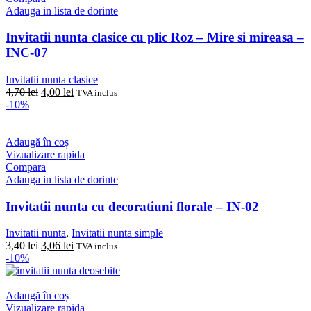
Adauga in lista de dorinte
Invitatii nunta clasice cu plic Roz – Mire si mireasa –
INC-07
Invitatii nunta clasice
Prețul
Prețul
4,70
lei
4,00
lei
TVA inclus
inițial
curent
-10%
a
este:
fost:
4,00 lei.
4,70 lei.
Adaugă în coș
Vizualizare rapida
Compara
Adauga in lista de dorinte
Invitatii nunta cu decoratiuni florale – IN-02
Invitatii nunta
,
Invitatii nunta simple
Prețul
Prețul
3,40
lei
3,06
lei
TVA inclus
inițial
curent
-10%
a
este:
fost:
3,06 lei.
3,40 lei.
Adaugă în coș
Vizualizare rapida