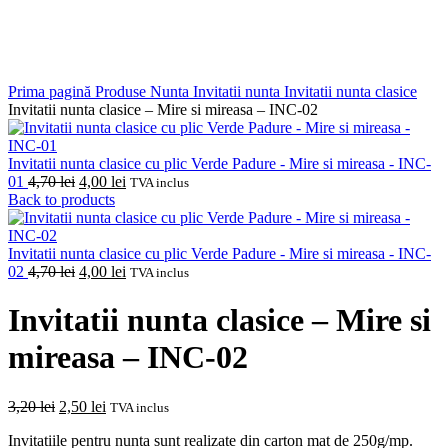
Prima pagină
Produse Nunta
Invitatii nunta
Invitatii nunta clasice
Invitatii nunta clasice – Mire si mireasa – INC-02
Invitatii nunta clasice cu plic Verde Padure - Mire si mireasa - INC-
Prețul
Prețul
01
4,70
lei
4,00
lei
TVA inclus
inițial
curent
Back to products
a
este:
fost:
4,00 lei.
4,70 lei.
Invitatii nunta clasice cu plic Verde Padure - Mire si mireasa - INC-
Prețul
Prețul
02
4,70
lei
4,00
lei
TVA inclus
inițial
curent
a
este:
Invitatii nunta clasice – Mire si
fost:
4,00 lei.
4,70 lei.
mireasa – INC-02
Prețul
Prețul
3,20
lei
2,50
lei
TVA inclus
inițial
curent
Invitatiile pentru nunta sunt realizate din carton mat de 250g/mp.
a
este: