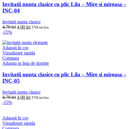
Invitatii nunta clasice cu plic Lila – Mire si mireasa –
INC-04
Invitatii nunta clasice
Prețul
Prețul
4,70
lei
4,00
lei
TVA inclus
inițial
curent
-15%
a
este:
fost:
4,00 lei.
4,70 lei.
Adaugă în coș
Vizualizare rapida
Compara
Adauga in lista de dorinte
Invitatii nunta clasice cu plic Lila – Mire si mireasa –
INC-05
Invitatii nunta clasice
Prețul
Prețul
4,70
lei
4,00
lei
TVA inclus
inițial
curent
-15%
a
este:
fost:
4,00 lei.
4,70 lei.
Adaugă în coș
Vizualizare rapida
Compara