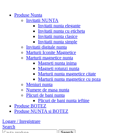
Produse Nunta
Invitatii NUNTA
Invitatii nunta elegante
Invitatii nunta cu eticheta
Invitatii nunta clasice
Invitatii nunta simple
Invitatii digitale nunta
Marturii Iconite Magnetice
Marturii magnetice nunta
Magneti nunta inima
Magneti rotunzi nunta
Marturii nunta magnetice citate
Marturii nunta magnetice cu poza
Meniuri nunta
Numere de masa nunta
Plicuri de bani nunta
Plicuri de bani nunta ieftine
Produse BOTEZ
Produse NUNTA si BOTEZ
Logare / Inregistrare
Search
Search