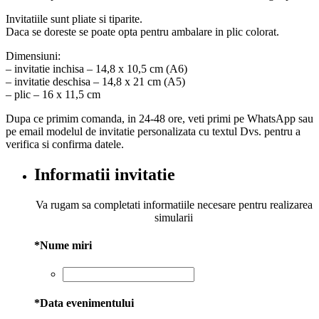
fost:
2,50 lei.
Invitatiile sunt pliate si tiparite.
3,20 lei.
Daca se doreste se poate opta pentru ambalare in plic colorat.
Dimensiuni:
– invitatie inchisa – 14,8 x 10,5 cm (A6)
– invitatie deschisa – 14,8 x 21 cm (A5)
– plic – 16 x 11,5 cm
Dupa ce primim comanda, in 24-48 ore, veti primi pe WhatsApp sau
pe email modelul de invitatie personalizata cu textul Dvs. pentru a
verifica si confirma datele.
Informatii invitatie
Va rugam sa completati informatiile necesare pentru realizarea
simularii
*
Nume miri
*
Data evenimentului