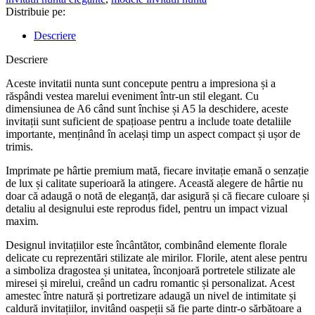
mireasa
Distribuie pe:
-
INC-
Descriere
02
Descriere
Aceste invitatii nunta sunt concepute pentru a impresiona și a
răspândi vestea marelui eveniment într-un stil elegant. Cu
dimensiunea de A6 când sunt închise și A5 la deschidere, aceste
invitații sunt suficient de spațioase pentru a include toate detaliile
importante, menținând în același timp un aspect compact și ușor de
trimis.
Imprimate pe hârtie premium mată, fiecare invitație emană o senzație
de lux și calitate superioară la atingere. Această alegere de hârtie nu
doar că adaugă o notă de eleganță, dar asigură și că fiecare culoare și
detaliu al designului este reprodus fidel, pentru un impact vizual
maxim.
Designul invitațiilor este încântător, combinând elemente florale
delicate cu reprezentări stilizate ale mirilor. Florile, atent alese pentru
a simboliza dragostea și unitatea, înconjoară portretele stilizate ale
miresei și mirelui, creând un cadru romantic și personalizat. Acest
amestec între natură și portretizare adaugă un nivel de intimitate și
caldură invitațiilor, invitând oaspeții să fie parte dintr-o sărbătoare a