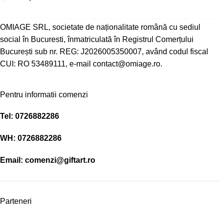
OMIAGE SRL, societate de naționalitate română cu sediul
social în Bucuresti, înmatriculată în Registrul Comerțului
București sub nr. REG: J2026005350007, având codul fiscal
CUI: RO 53489111, e-mail contact@omiage.ro.
Pentru informatii comenzi
Tel:
0726882286
WH:
0726882286
Email:
comenzi@giftart.ro
Parteneri