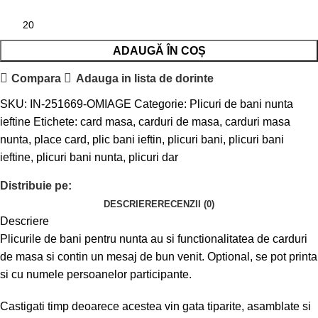
ADAUGĂ ÎN COȘ
Compara
Adauga in lista de dorinte
SKU:
IN-251669-OMIAGE
Categorie:
Plicuri de bani nunta
ieftine
Etichete:
card masa
,
carduri de masa
,
carduri masa
nunta
,
place card
,
plic bani ieftin
,
plicuri bani
,
plicuri bani
ieftine
,
plicuri bani nunta
,
plicuri dar
Distribuie pe:
DESCRIERE
RECENZII (0)
Descriere
Plicurile de bani pentru nunta au si functionalitatea de carduri
de masa si contin un mesaj de bun venit. Optional, se pot printa
si cu numele persoanelor participante.
Castigati timp deoarece acestea vin gata tiparite, asamblate si