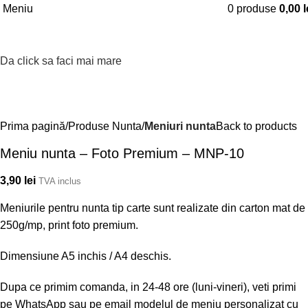
Meniu
0
produse
0,00
l
Da click sa faci mai mare
Prima pagină
Produse Nunta
Meniuri nunta
Back to products
Meniu nunta – Foto Premium – MNP-10
3,90
lei
TVA inclus
Meniurile pentru nunta tip carte sunt realizate din carton mat de
250g/mp, print foto premium.
Dimensiune A5 inchis / A4 deschis.
Dupa ce primim comanda, in 24-48 ore (luni-vineri), veti primi
pe WhatsApp sau pe email modelul de meniu personalizat cu