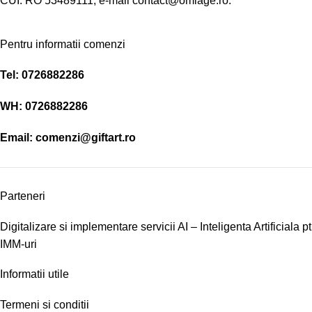
CUI: RO 53489111, e-mail contact@omiage.ro.
Pentru informatii comenzi
Tel:
0726882286
WH:
0726882286
Email:
comenzi@giftart.ro
Parteneri
Digitalizare si implementare servicii AI – Inteligenta Artificiala pt
IMM-uri
Informatii utile
Termeni si conditii