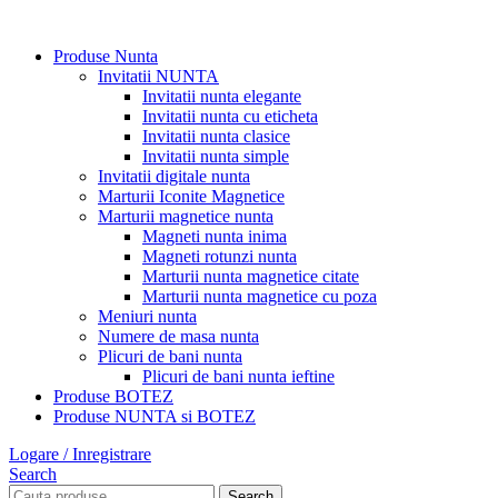
Produse Nunta
Invitatii NUNTA
Invitatii nunta elegante
Invitatii nunta cu eticheta
Invitatii nunta clasice
Invitatii nunta simple
Invitatii digitale nunta
Marturii Iconite Magnetice
Marturii magnetice nunta
Magneti nunta inima
Magneti rotunzi nunta
Marturii nunta magnetice citate
Marturii nunta magnetice cu poza
Meniuri nunta
Numere de masa nunta
Plicuri de bani nunta
Plicuri de bani nunta ieftine
Produse BOTEZ
Produse NUNTA si BOTEZ
Logare / Inregistrare
Search
Search