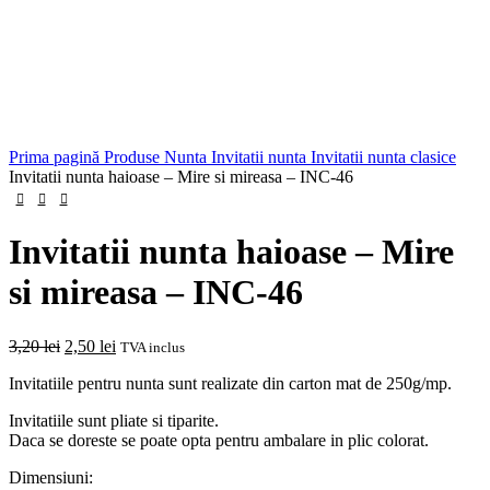
Prima pagină
Produse Nunta
Invitatii nunta
Invitatii nunta clasice
Invitatii nunta haioase – Mire si mireasa – INC-46
Invitatii nunta haioase – Mire
si mireasa – INC-46
Prețul
Prețul
3,20
lei
2,50
lei
TVA inclus
inițial
curent
Invitatiile pentru nunta sunt realizate din carton mat de 250g/mp.
a
este:
fost:
2,50 lei.
Invitatiile sunt pliate si tiparite.
3,20 lei.
Daca se doreste se poate opta pentru ambalare in plic colorat.
Dimensiuni: