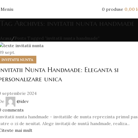
Meniu
0
produse
0,00
l
Tag Archives: invitatii nunta handmade
Acasa
Posts Tagged "invitatii nunta handmade"
09
sept.
INVITATII NUNTA
Invitatii Nunta Handmade: Eleganta si
personalizare unica
9 septembrie 2024
De
@idev
0
comments
Invitatii nunta handmade - invitatiile de nunta reprezinta primul pas
catre o zi de neuitat. Alege invitații de nuntă handmade, realiza...
Citeste mai mult