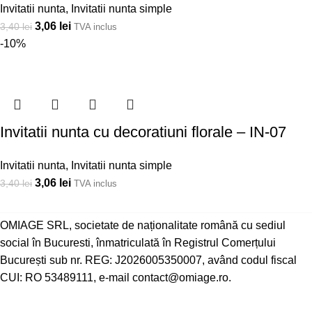
Invitatii nunta
,
Invitatii nunta simple
3,06
lei
3,40
lei
TVA inclus
-10%
Invitatii nunta cu decoratiuni florale – IN-07
Invitatii nunta
,
Invitatii nunta simple
3,06
lei
3,40
lei
TVA inclus
OMIAGE SRL, societate de naționalitate română cu sediul
social în Bucuresti, înmatriculată în Registrul Comerțului
București sub nr. REG: J2026005350007, având codul fiscal
CUI: RO 53489111, e-mail contact@omiage.ro.