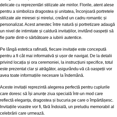
delicate cu reprezentări stilizate ale mirilor. Florile, atent alese
pentru a simboliza dragostea și unitatea, înconjoară portretele
stilizate ale miresei și mirelui, creând un cadru romantic și
personalizat. Acest amestec între natură și portretizare adaugă
un nivel de intimitate și caldură invitațiilor, invitând oaspeții să
fie parte dintr-o sărbătoare a iubirii autentice.
Pe lângă estetica rafinată, fiecare invitație este concepută
pentru a fi cât mai informativă și ușor de navigat. De la detalii
privind locația și ora ceremoniei, la instrucțiuni specifice, totul
este prezentat clar și atrăgător, asigurându-vă că oaspeții vor
avea toate informațiile necesare la îndemână.
Aceste invitații reprezintă alegerea perfectă pentru cuplurile
care doresc să își anunțe ziua specială într-un mod care
reflectă eleganța, dragostea și bucuria pe care o împărtășesc.
Invitațiile voastre vor fi, fără îndoială, un preludiu memorabil al
celebrării care urmează.