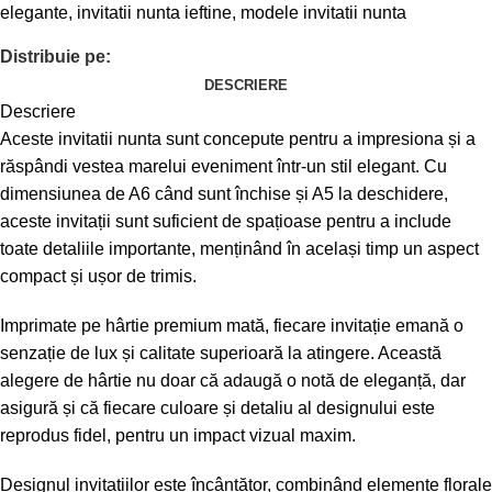
elegante
,
invitatii nunta ieftine
,
modele invitatii nunta
Distribuie pe:
DESCRIERE
Descriere
Aceste invitatii nunta sunt concepute pentru a impresiona și a
răspândi vestea marelui eveniment într-un stil elegant. Cu
dimensiunea de A6 când sunt închise și A5 la deschidere,
aceste invitații sunt suficient de spațioase pentru a include
toate detaliile importante, menținând în același timp un aspect
compact și ușor de trimis.
Imprimate pe hârtie premium mată, fiecare invitație emană o
senzație de lux și calitate superioară la atingere. Această
alegere de hârtie nu doar că adaugă o notă de eleganță, dar
asigură și că fiecare culoare și detaliu al designului este
reprodus fidel, pentru un impact vizual maxim.
Designul invitațiilor este încântător, combinând elemente florale