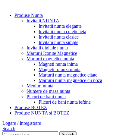
Produse Nunta
Invitatii NUNTA
Invitatii nunta elegante
Invitatii nunta cu eticheta
Invitatii nunta clasice
Invitatii nunta simple
Invitatii digitale nunta
Marturii Iconite Magnetice
Marturii magnetice nunta
Magneti nunta inima
Magneti rotunzi nunta
Marturii nunta magnetice citate
Marturii nunta magnetice cu poza
Meniuri nunta
Numere de masa nunta
Plicuri de bani nunta
Plicuri de bani nunta ieftine
Produse BOTEZ
Produse NUNTA si BOTEZ
Logare / Inregistrare
Search
Search