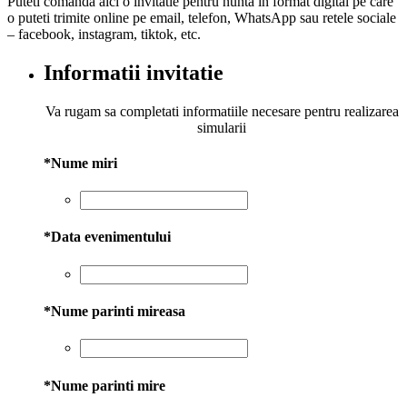
Puteti comanda aici o invitatie pentru nunta in format digital pe care
a
este:
o puteti trimite online pe email, telefon, WhatsApp sau retele sociale
fost:
50,00 lei.
– facebook, instagram, tiktok, etc.
80,00 lei.
Informatii invitatie
Va rugam sa completati informatiile necesare pentru realizarea
simularii
*
Nume miri
*
Data evenimentului
*
Nume parinti mireasa
*
Nume parinti mire