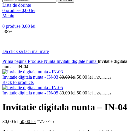
Lista de dorinte
0
produse
0,00
lei
Meniu
0
produse
0,00
lei
-38%
Da click sa faci mai mare
Prima pagină
Produse Nunta
Invitatii digitale nunta
Invitatie digitala
nunta – IN-04
Prețul
Prețul
Invitatie digitala nunta - IN-03
80,00
lei
50,00
lei
TVA inclus
inițial
curent
Back to products
a
este:
fost:
Prețul
50,00 lei.
Prețul
Invitatie digitala nunta - IN-05
80,00
lei
50,00
lei
TVA inclus
80,00 lei.
inițial
curent
a
este:
Invitatie digitala nunta – IN-04
fost:
50,00 lei.
80,00 lei.
Prețul
Prețul
80,00
lei
50,00
lei
TVA inclus
inițial
curent